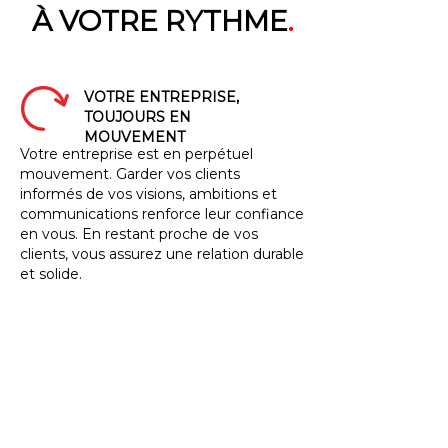
À VOTRE RYTHME
.
VOTRE ENTREPRISE,
TOUJOURS EN
MOUVEMENT
Votre entreprise est en perpétuel
mouvement. Garder vos clients
informés de vos visions, ambitions et
communications renforce leur confiance
en vous. En restant proche de vos
clients, vous assurez une relation durable
et solide.
L'ENTREPRENEURIAT, UNE
VIE DE FOU
Être entrepreneur, c'est jongler avec
mille tâches à la fois. Améliorer votre
présence numérique ne doit pas se faire
au détriment de vos clients. Nous